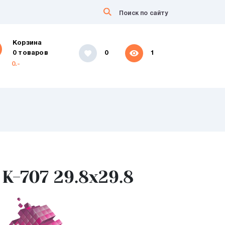
Корзина
0 товаров
0
1
0.-
K-707 29.8х29.8