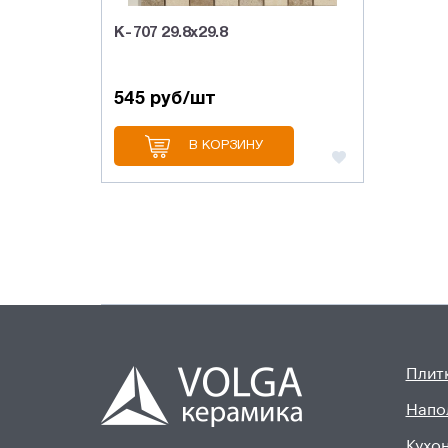
K-707 29.8х29.8
545 руб/шт
В КОРЗИНУ
Плитк
Напо
Кухон