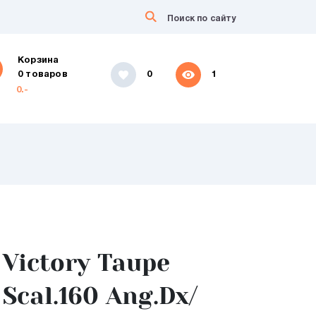
Корзина
0 товаров
0
1
0.-
Victory Taupe
Scal.160 Ang.Dx/