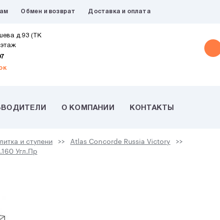
рам
Обмен и возврат
Доставка и оплата
шева д.93 (ТК
 этаж
07
ок
ЗВОДИТЕЛИ
О КОМПАНИИ
КОНТАКТЫ
литка и ступени
Atlas Concorde Russia Victory
.160 Угл.Пр