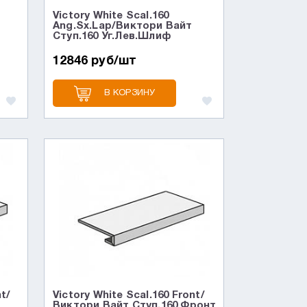
Victory White Scal.160
э
Ang.Sx.Lap/Виктори Вайт
Ступ.160 Уг.Лев.Шлиф
12846 руб/шт
В КОРЗИНУ
nt/
Victory White Scal.160 Front/
Виктори Вайт Ступ.160 Фронт