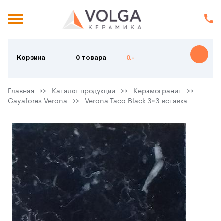
Корзина
0 товара
0.-
Главная
Каталог продукции
Керамогранит
Gayafores Verona
Verona Taco Black 3×3 вставка