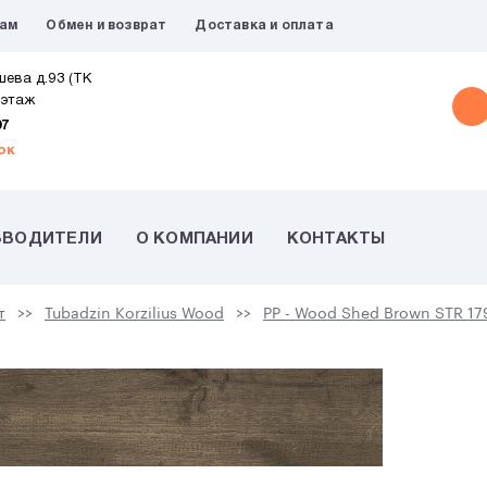
рам
Обмен и возврат
Доставка и оплата
шева д.93 (ТК
 этаж
07
ок
ЗВОДИТЕЛИ
О КОМПАНИИ
КОНТАКТЫ
т
Tubadzin Korzilius Wood
PP - Wood Shed Brown STR 17