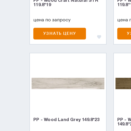
PP - Wood Craft Natural STR
PP - 
119.8*19
119.8*
цена по запросу
цена 
УЗНАТЬ ЦЕНУ
У
PP - Wood Land Grey 149.8*23
PP - 
149.8*