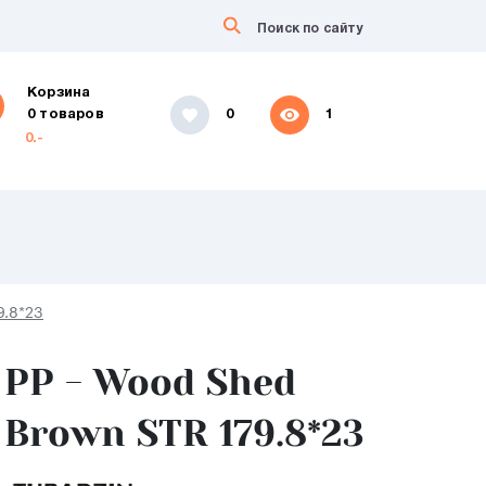
Корзина
0 товаров
0
1
0.-
9.8*23
PP - Wood Shed
Brown STR 179.8*23