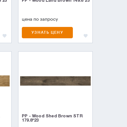
8*23
PP - Wood Land Brown 149.8*23
цена по запросу
УЗНАТЬ ЦЕНУ
R
PP - Wood Shed Brown STR
179.8*23