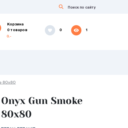
Корзина
0 товаров
0
1
0.-
e 80x80
Onyx Gun Smoke
80x80