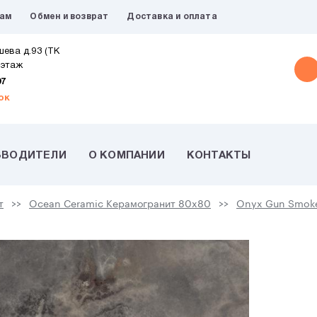
рам
Обмен и возврат
Доставка и оплата
шева д.93 (ТК
 этаж
07
ок
ЗВОДИТЕЛИ
О КОМПАНИИ
КОНТАКТЫ
т
Ocean Ceramic Керамогранит 80x80
Onyx Gun Smok