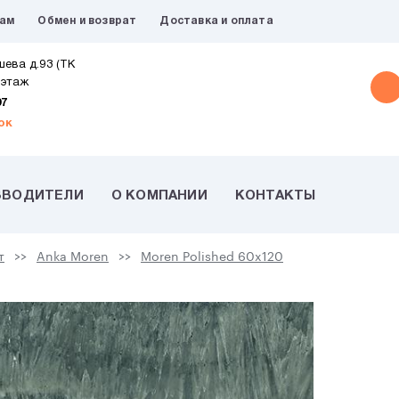
рам
Обмен и возврат
Доставка и оплата
шева д.93 (ТК
 этаж
07
ок
ЗВОДИТЕЛИ
О КОМПАНИИ
КОНТАКТЫ
т
Anka Moren
Moren Polished 60x120