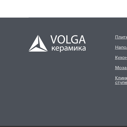
Плитк
Напо
Кухон
Моза
Клинк
ступ