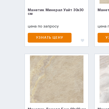
Манетик Минерал Уайт 30x30
Манет
см
цена по запросу
цена 
УЗНАТЬ ЦЕНУ
У