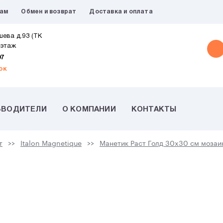
рам
Обмен и возврат
Доставка и оплата
шева д.93 (ТК
 этаж
07
ок
ЗВОДИТЕЛИ
О КОМПАНИИ
КОНТАКТЫ
т
Italon Magnetique
Манетик Раст Голд 30x30 см мозаи