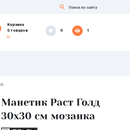
Корзина
0 товаров
0
1
0.-
ка
Манетик Раст Голд
30x30 см мозаика