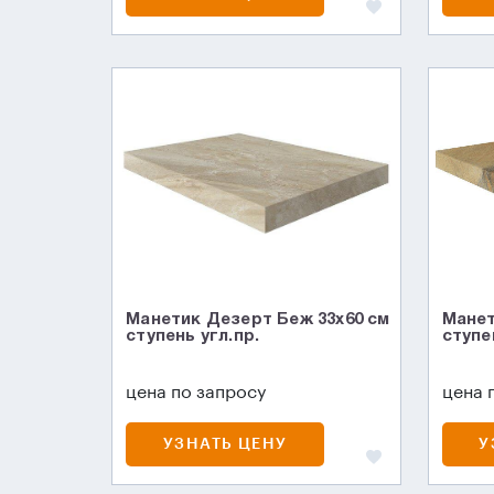
Манетик Дезерт Беж 33x60 см
Манет
ступень угл.пр.
ступе
цена по запросу
цена 
УЗНАТЬ ЦЕНУ
У