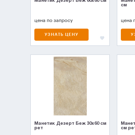
Манетик Дезерт Беж 60x60 см
Манет
см
цена по запросу
цена 
УЗНАТЬ ЦЕНУ
У
Манетик Дезерт Беж 30x60 см
Манет
рет
см ре