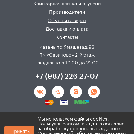
Клинкерная плитка и ступени
Производители
Обмен и возврат
Доставка и оплата
Контакты
Казань пр.Ямашевад.93
ТК «Савиново» 2-й этаж
Ежедневно с 10.00 до 21.00
+7 (987) 226 27-07
Создание и продвижения сайта - 
Неткам
Мы используем файлы cookies.
Пользуясь сайтом, вы даёте согласие
© 2008 - 2026. ИП Хадыев Р.И.(ИНН 166010471459). Не
на обработку персональных данных.
Принять
является публичной офертой.
Согласие на обработку персональных