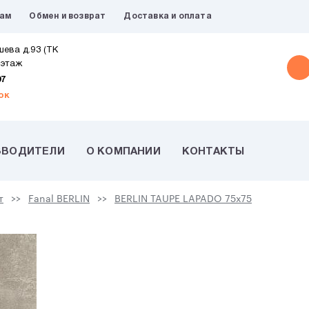
рам
Обмен и возврат
Доставка и оплата
шева д.93 (ТК
 этаж
07
ок
ЗВОДИТЕЛИ
О КОМПАНИИ
КОНТАКТЫ
т
Fanal BERLIN
BERLIN TAUPE LAPADO 75х75