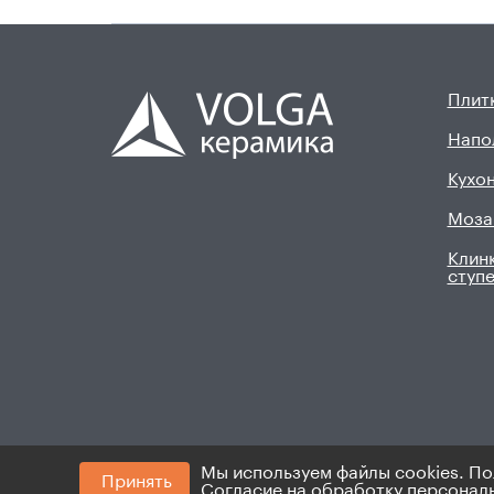
Плитк
Напо
Кухон
Моза
Клинк
ступ
Мы используем файлы cookies. По
Принять
© 2008 - 2026. ИП Хадыев Р.И.(ИНН 16601047145
Согласие на обработку персонал