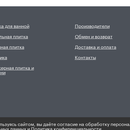
а для ванной
Производители
льная плитка
Обмен и возврат
ная плитка
Доставка и оплата
ика
Контакты
ерная плитка и
ени
льзуясь сайтом, вы даёте согласие на обработку персона
9). Не является публичной офертой.
Политика по персональным 
ьных данных
и
Политика конфиденциальности.