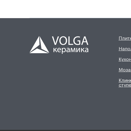
Плитк
Напо
Кухон
Моза
Клинк
ступ