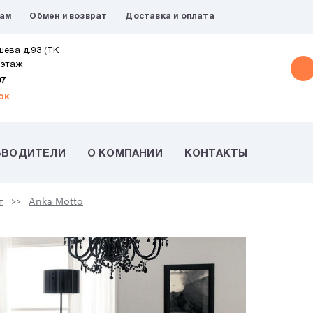
рам
Обмен и возврат
Доставка и оплата
шева д.93 (ТК
 этаж
07
ок
ЗВОДИТЕЛИ
О КОМПАНИИ
КОНТАКТЫ
т
Anka Motto