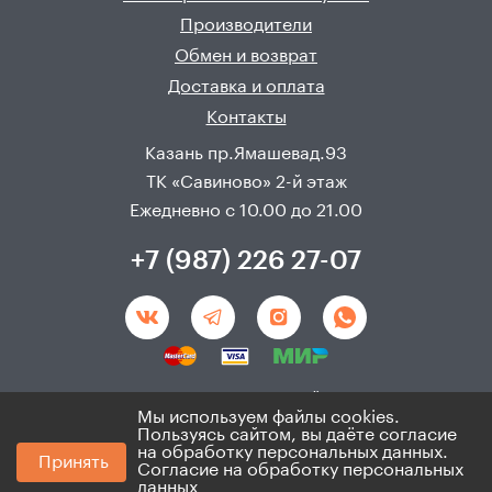
Производители
Обмен и возврат
Доставка и оплата
Контакты
Казань пр.Ямашевад.93
ТК «Савиново» 2-й этаж
Ежедневно с 10.00 до 21.00
+7 (987) 226 27-07
Создание и продвижения сайта - 
Неткам
Мы используем файлы cookies.
Пользуясь сайтом, вы даёте согласие
© 2008 - 2026. ИП Хадыев Р.И.(ИНН 166010471459). Не
на обработку персональных данных.
Принять
является публичной офертой.
Согласие на обработку персональных
Политика по персональным данным и согласие на
данных