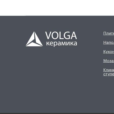
Плитк
Напо
Кухон
Моза
Клинк
ступ