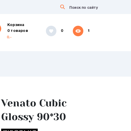
Корзина
0 товаров
0
1
0.-
Venato Cubic
Glossy 90*30