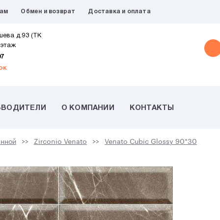
рам
Обмен и возврат
Доставка и оплата
шева д.93 (ТК
 этаж
07
ок
ЗВОДИТЕЛИ
О КОМПАНИИ
КОНТАКТЫ
анной
Zirconio Venato
Venato Cubic Glossy 90*30