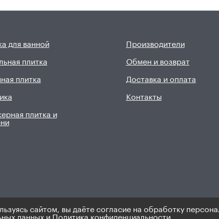
а для ванной
Производители
льная плитка
Обмен и возврат
ная плитка
Доставка и оплата
ика
Контакты
ерная плитка и
ени
льзуясь сайтом, вы даёте согласие на обработку персона
9). Не является публичной офертой.
Политика по персональным 
ьных данных
и
Политика конфиденциальности.