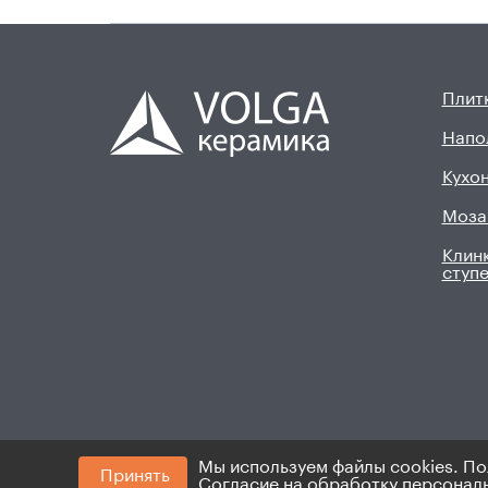
Плитк
Напо
Кухон
Моза
Клинк
ступ
Мы используем файлы cookies. По
Принять
© 2008 - 2026. ИП Хадыев Р.И.(ИНН 16601047145
Согласие на обработку персонал