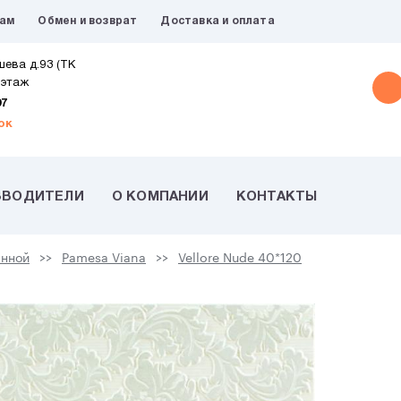
рам
Обмен и возврат
Доставка и оплата
шева д.93 (ТК
 этаж
07
ок
ЗВОДИТЕЛИ
О КОМПАНИИ
КОНТАКТЫ
анной
Pamesa Viana
Vellore Nude 40*120