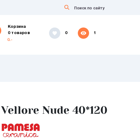
Корзина
0 товаров
0
1
0.-
Vellore Nude 40*120