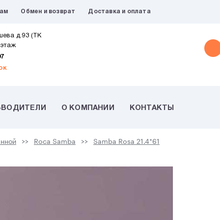
рам
Обмен и возврат
Доставка и оплата
шева д.93 (ТК
 этаж
07
ок
ЗВОДИТЕЛИ
О КОМПАНИИ
КОНТАКТЫ
анной
Roca Samba
Samba Rosa 21.4*61