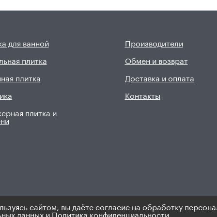
а для ванной
Производители
льная плитка
Обмен и возврат
ная плитка
Доставка и оплата
ика
Контакты
ерная плитка и
ени
льзуясь сайтом, вы даёте согласие на обработку персона
9). Не является публичной офертой.
Политика по персональным 
ьных данных
и
Политика конфиденциальности.