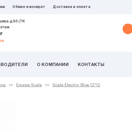
рам
Обмен и возврат
Доставка и оплата
шева д.93 (ТК
 этаж
07
ок
ЗВОДИТЕЛИ
О КОМПАНИИ
КОНТАКТЫ
тка
Equipe Scale
Scale Electric Blue 12*12