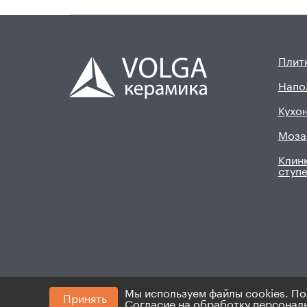
Плитк
Напо
Кухон
Моза
Клинк
ступ
Мы используем файлы cookies. По
Принять
© 2008 - 2026. ИП Хадыев Р.И.(ИНН 16601047145
Согласие на обработку персонал