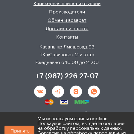
Клинкерная плитка и ступени
Производители
Обмен и возврат
Доставка и оплата
Контакты
Казань пр.Ямашевад.93
ТК «Савиново» 2-й этаж
Ежедневно с 10.00 до 21.00
+7 (987) 226 27-07
Создание и продвижения сайта - 
Неткам
Мы используем файлы cookies.
Пользуясь сайтом, вы даёте согласие
на обработку персональных данных.
© 2008 - 2026. ИП Хадыев Р.И.(ИНН 166010471459). Не
Принять
является публичной офертой.
Согласие на обработку персональных