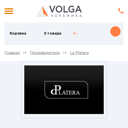
Корзина
0 товара
0.-
Главная
Производители
La Platera