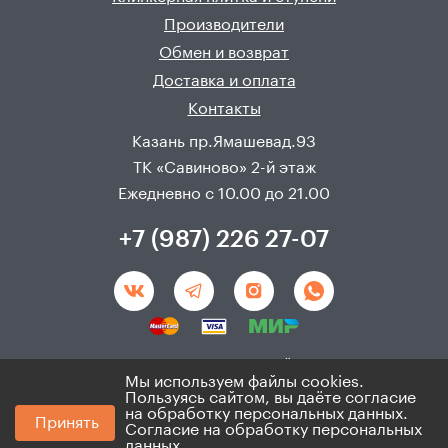
Производители
Обмен и возврат
Доставка и оплата
Контакты
Казань пр.Ямашевад.93
ТК «Савиново» 2-й этаж
Ежедневно с 10.00 до 21.00
+7 (987) 226 27-07
Создание и продвижения сайта - 
Неткам
Мы используем файлы cookies.
Пользуясь сайтом, вы даёте согласие
на обработку персональных данных.
© 2008 - 2026. ИП Хадыев Р.И.(ИНН 166010471459). Не
Принять
является публичной офертой.
Согласие на обработку персональных
Политика по персональным данным и согласие на
данных