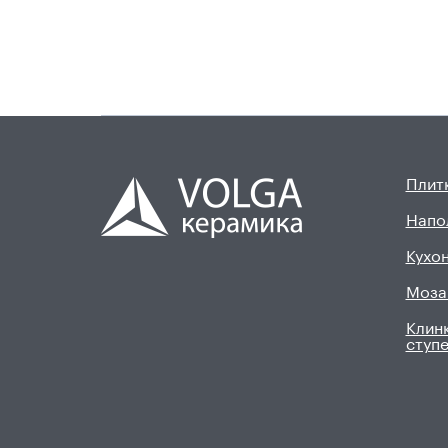
Плитк
Напо
Кухон
Моза
Клинк
ступ