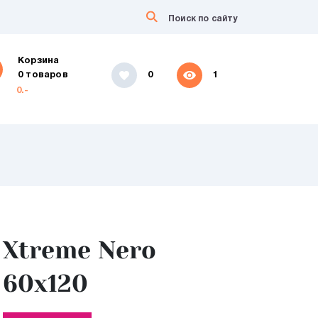
Корзина
0 товаров
0
1
0.-
Xtreme Nero
60х120