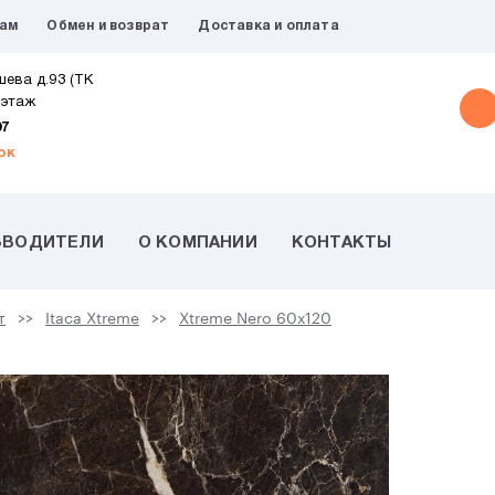
рам
Обмен и возврат
Доставка и оплата
шева д.93 (ТК
 этаж
07
ок
ЗВОДИТЕЛИ
О КОМПАНИИ
КОНТАКТЫ
т
Itaca Xtreme
Xtreme Nero 60х120