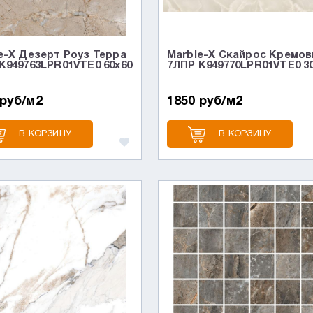
e-X Дезерт Роуз Терра
Marble-X Скайрос Кремо
K949763LPR01VTE0 60x60
7ЛПР K949770LPR01VTE0 3
 руб/м2
1850 руб/м2
В КОРЗИНУ
В КОРЗИНУ