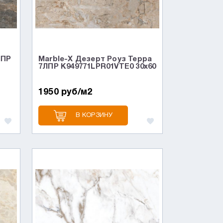
ЛПР
Marble-X Дезерт Роуз Терра
7ЛПР K949771LPR01VTE0 30x60
1950 руб/м2
В КОРЗИНУ