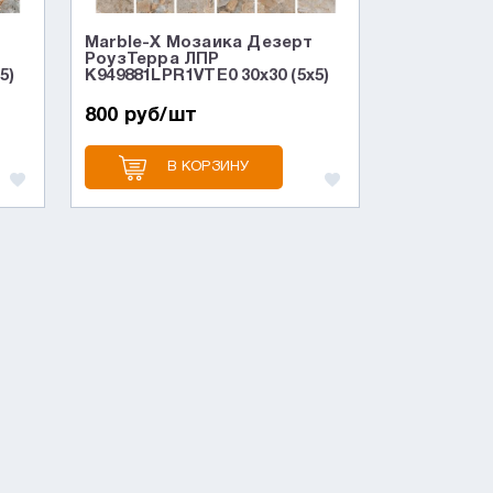
Marble-X Мозаика Дезерт
РоузТерра ЛПР
5)
K949881LPR1VTE0 30x30 (5x5)
800 руб/шт
В КОРЗИНУ