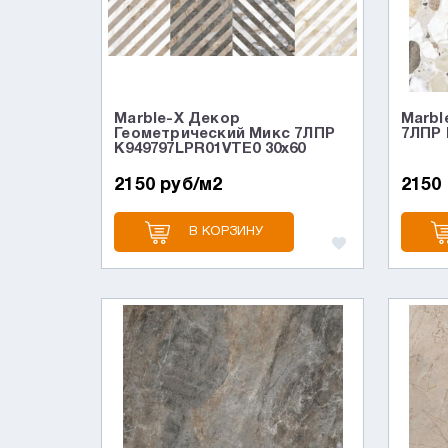
Marble-X Декор
Marbl
Геометрический Микс 7ЛПР
7ЛПР 
K949797LPR01VTE0 30x60
2150 руб/м2
2150
В КОРЗИНУ