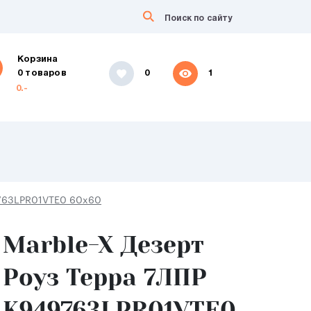
Корзина
0 товаров
0
1
0.-
9763LPR01VTE0 60x60
Marble-X Дезерт
Роуз Терра 7ЛПР
K949763LPR01VTE0