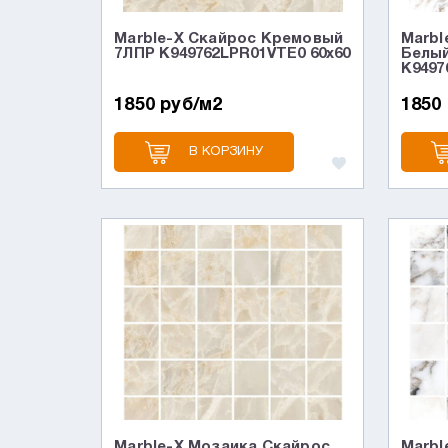
Marble-X Скайрос Кремовый
Marbl
7ЛПР K949762LPR01VTE0 60x60
Белы
K9497
1850 руб/м2
1850
В КОРЗИНУ
Marble-X Мозаика Скайрос
Marbl