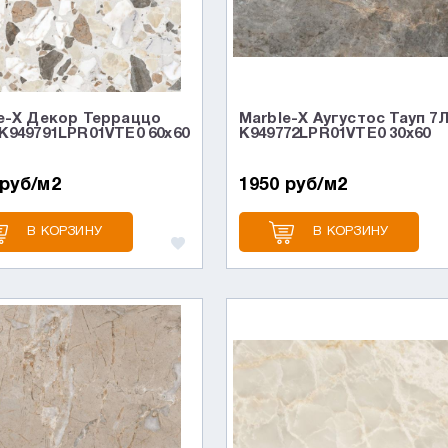
e-X Декор Терраццо
Marble-X Аугустос Тауп 7
K949791LPR01VTE0 60x60
K949772LPR01VTE0 30x60
 руб/м2
1950 руб/м2
В КОРЗИНУ
В КОРЗИНУ