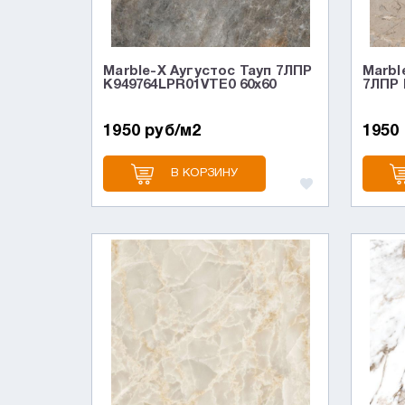
Marble-X Аугустос Тауп 7ЛПР
Marbl
K949764LPR01VTE0 60x60
7ЛПР 
1950 руб/м2
1950
В КОРЗИНУ