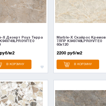
e-X Дезерт Роуз Терра
Marble-X Скайрос Кремо
K949749LPR01VTE0
7ЛПР K949748LPR01VTE0
0
60x120
 руб/м2
2200 руб/м2
В КОРЗИНУ
В КОРЗИНУ