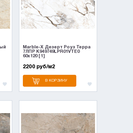
вый
Marble-X Дезерт Роуз Терра
7ЛПР K949749LPR01VTE0
60x120 [1]
2200 руб/м2
В КОРЗИНУ