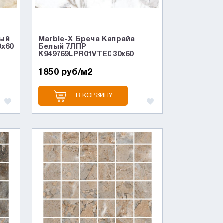
вый
Marble-X Бреча Капрайа
0x60
Белый 7ЛПР
K949769LPR01VTE0 30x60
1850 руб/м2
В КОРЗИНУ