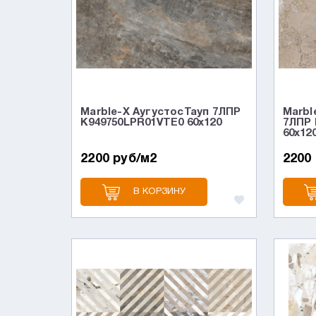
Marble-X АугустосТауп 7ЛПР
Marbl
K949750LPR01VTE0 60x120
7ЛПР 
60x12
2200 руб/м2
2200
В КОРЗИНУ