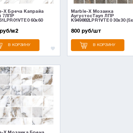
e-X Бреча Капрайа
Marble-X Мозаика
й 7ЛПР
АугустосТауп ЛПР
61LPR01VTE0 60x60
K949882LPR1VTE0 30x30 (5x
 руб/м2
800 руб/шт
В КОРЗИНУ
В КОРЗИНУ
e-X Мозаика Бреча