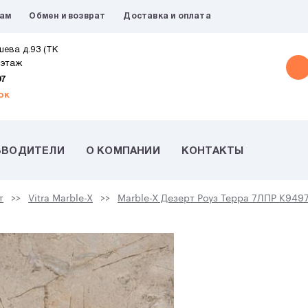
рам
Обмен и возврат
Доставка и оплата
шева д.93 (ТК
 этаж
07
ок
ЗВОДИТЕЛИ
О КОМПАНИИ
КОНТАКТЫ
т
Vitra Marble-X
Marble-X Дезерт Роуз Терра 7ЛПР K94