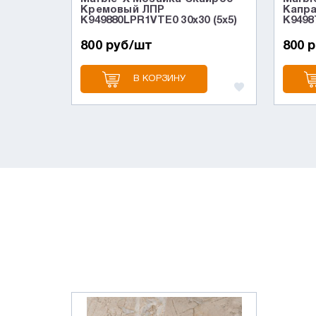
Кремовый ЛПР
Капра
K949880LPR1VTE0 30x30 (5x5)
K9498
800 руб/шт
800 
В КОРЗИНУ