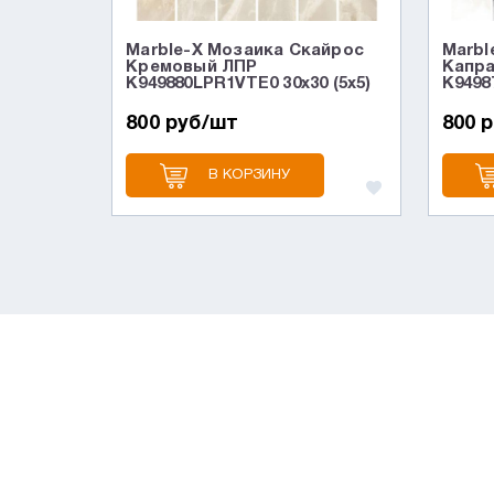
Marble-X Мозаика Скайрос
Marbl
Кремовый ЛПР
Капра
K949880LPR1VTE0 30x30 (5x5)
K9498
800 руб/шт
800 
В КОРЗИНУ