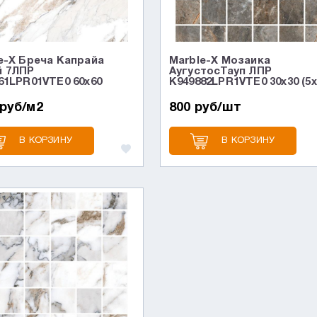
e-X Бреча Капрайа
Marble-X Мозаика
й 7ЛПР
АугустосТауп ЛПР
61LPR01VTE0 60x60
K949882LPR1VTE0 30x30 (5x
 руб/м2
800 руб/шт
В КОРЗИНУ
В КОРЗИНУ