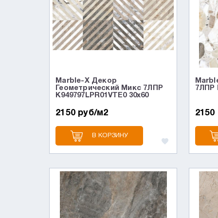
Marble-X Декор
Marbl
Геометрический Микс 7ЛПР
7ЛПР 
K949797LPR01VTE0 30x60
2150 руб/м2
2150
В КОРЗИНУ