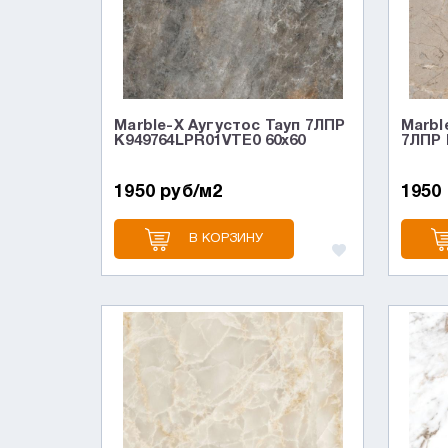
Marble-X Аугустос Тауп 7ЛПР
Marbl
K949764LPR01VTE0 60x60
7ЛПР 
1950 руб/м2
1950
В КОРЗИНУ