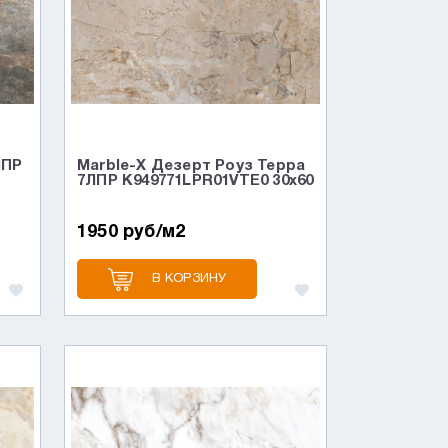
ЛПР
Marble-X Дезерт Роуз Терра
7ЛПР K949771LPR01VTE0 30x60
1950 руб/м2
В КОРЗИНУ