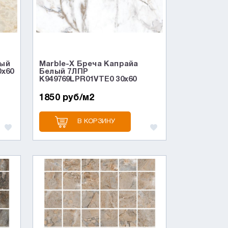
вый
Marble-X Бреча Капрайа
0x60
Белый 7ЛПР
K949769LPR01VTE0 30x60
1850 руб/м2
В КОРЗИНУ