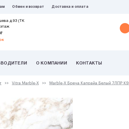
рам
Обмен и возврат
Доставка и оплата
шева д.93 (ТК
 этаж
07
ок
ЗВОДИТЕЛИ
О КОМПАНИИ
КОНТАКТЫ
т
Vitra Marble-X
Marble-X Бреча Капрайа Белый 7ЛПР K