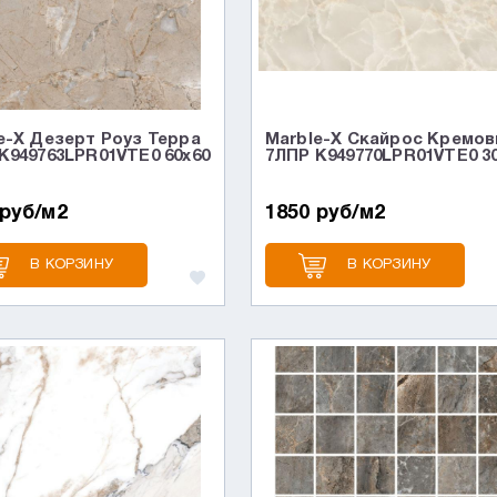
e-X Дезерт Роуз Терра
Marble-X Скайрос Кремо
K949763LPR01VTE0 60x60
7ЛПР K949770LPR01VTE0 3
 руб/м2
1850 руб/м2
В КОРЗИНУ
В КОРЗИНУ