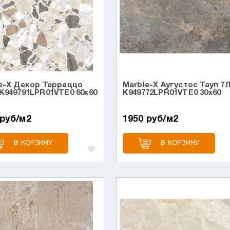
e-X Декор Терраццо
Marble-X Аугустос Тауп 7
K949791LPR01VTE0 60x60
K949772LPR01VTE0 30x60
 руб/м2
1950 руб/м2
В КОРЗИНУ
В КОРЗИНУ