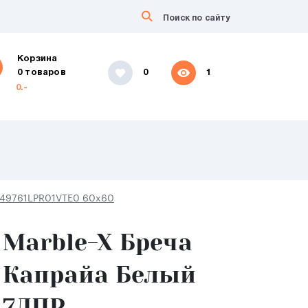
Корзина
0 товаров
0
1
0.-
949761LPR01VTE0 60x60
Marble-X Бреча
Капрайа Белый
7ЛПР