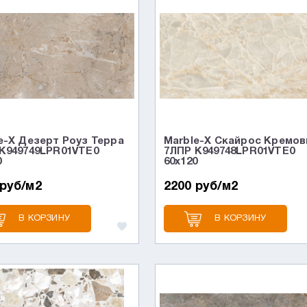
e-X Дезерт Роуз Терра
Marble-X Скайрос Кремо
K949749LPR01VTE0
7ЛПР K949748LPR01VTE0
0
60x120
 руб/м2
2200 руб/м2
В КОРЗИНУ
В КОРЗИНУ