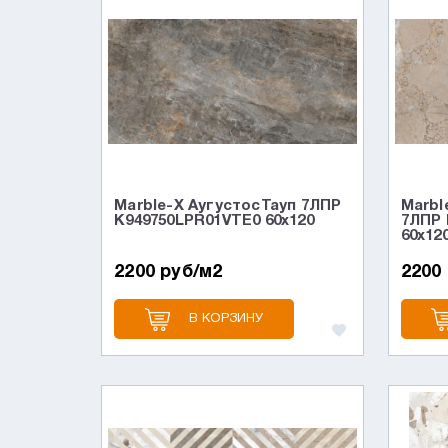
Marble-X АугустосТауп 7ЛПР
Marbl
K949750LPR01VTE0 60x120
7ЛПР 
60x12
2200 руб/м2
2200
В КОРЗИНУ