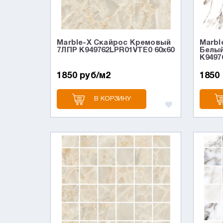
Marble-X Скайрос Кремовый
Marbl
7ЛПР K949762LPR01VTE0 60x60
Белы
K9497
1850 руб/м2
1850
В КОРЗИНУ