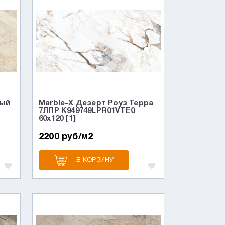
вый
Marble-X Дезерт Роуз Терра
7ЛПР K949749LPR01VTE0
60x120 [1]
2200 руб/м2
В КОРЗИНУ