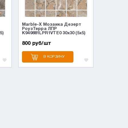
Marble-X Мозаика Дезерт
РоузТерра ЛПР
5)
K949881LPR1VTE0 30x30 (5x5)
800 руб/шт
В КОРЗИНУ