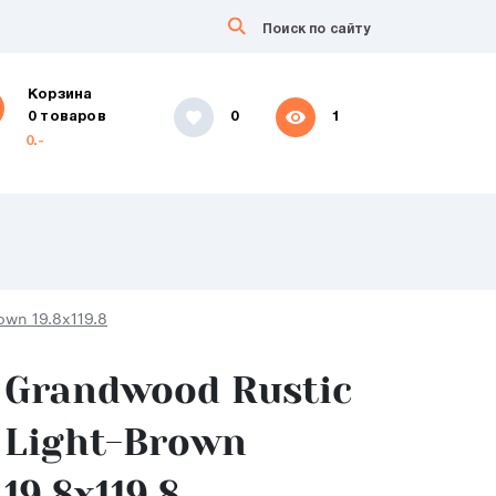
Корзина
0 товаров
0
1
0.-
own 19.8x119.8
Grandwood Rustic
Light-Brown
19.8x119.8