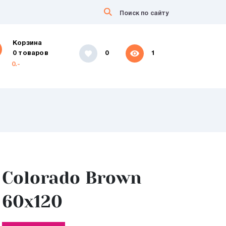
Корзина
0 товаров
0
1
0.-
Colorado Brown
60х120