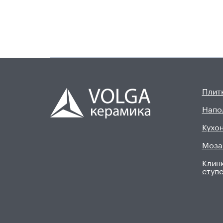
Плитк
Напо
Кухон
Моза
Клинк
ступ