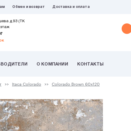
рам
Обмен и возврат
Доставка и оплата
шева д.93 (ТК
 этаж
07
ок
ЗВОДИТЕЛИ
О КОМПАНИИ
КОНТАКТЫ
т
Itaca Colorado
Colorado Brown 60х120