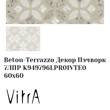
Beton-Terrazzo Декор Пэчворк
7ЛПР K949796LPR01VTE0
60x60