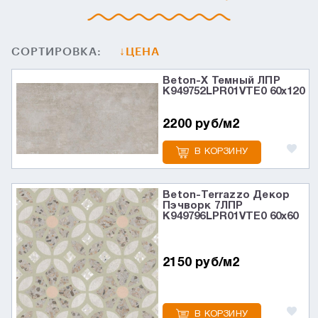
СОРТИРОВКА:
ЦЕНА
Beton-X Темный ЛПР
K949752LPR01VTE0 60x120
2200 руб/м2
В КОРЗИНУ
Beton-Terrazzo Декор
Пэчворк 7ЛПР
K949796LPR01VTE0 60x60
2150 руб/м2
В КОРЗИНУ