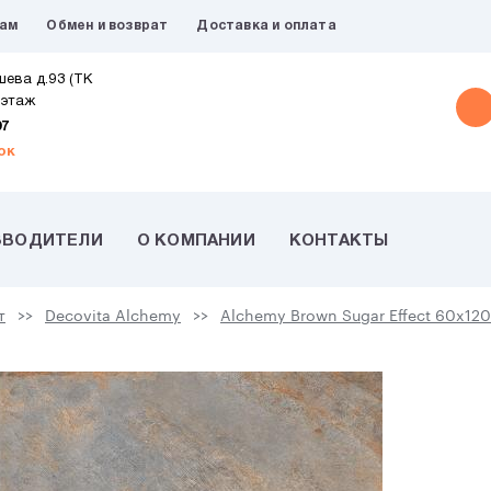
рам
Обмен и возврат
Доставка и оплата
шева д.93 (ТК
 этаж
07
ок
ЗВОДИТЕЛИ
О КОМПАНИИ
КОНТАКТЫ
т
Decovita Alchemy
Alchemy Brown Sugar Effect 60x120