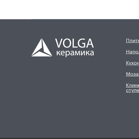
Плитк
Напо
Кухон
Моза
Клинк
ступ