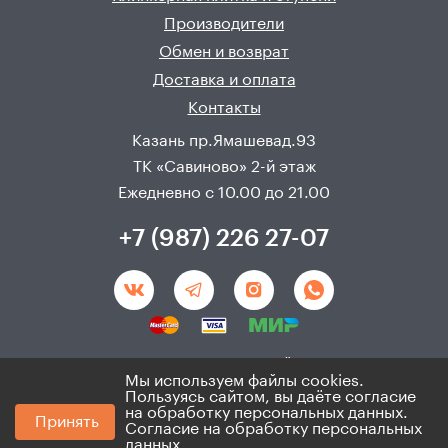
Производители
Обмен и возврат
Доставка и оплата
Контакты
Казань пр.Ямашевад.93
ТК «Савиново» 2-й этаж
Ежедневно с 10.00 до 21.00
+7 (987) 226 27-07
Создание и продвижения сайта - 
Неткам
Мы используем файлы cookies.
Пользуясь сайтом, вы даёте согласие
© 2008 - 2026. ИП Хадыев Р.И.(ИНН 166010471459). Не
на обработку персональных данных.
Принять
является публичной офертой.
Согласие на обработку персональных
Политика по персональным данным и согласие на
данных