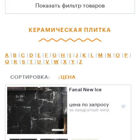
Показать фильтр товаров
КЕРАМИЧЕСКАЯ ПЛИТКА
A
B
C
D
E
F
G
H
I
J
K
L
M
N
O
P
Q
R
S
T
U
V
W
X
Y
Z
СОРТИРОВКА:
ЦЕНА
Fanal New Ice
цена по запросу
за квадратный метр