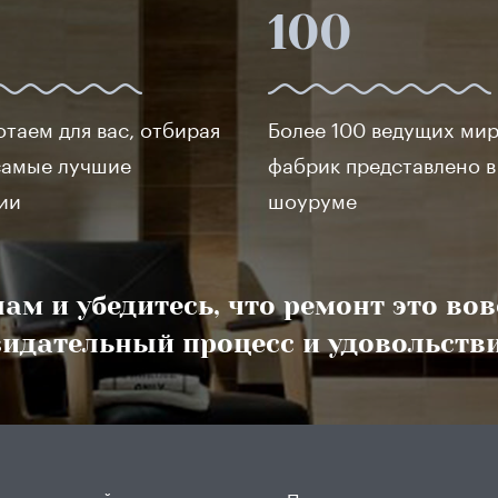
100
отаем для вас, отбирая
Более 100 ведущих ми
самые лучшие
фабрик представлено 
ии
шоуруме
ам и убедитесь, что ремонт это во
озидательный процесс и удовольстви