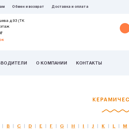
рам
Обмен и возврат
Доставка и оплата
шева д.93 (ТК
 этаж
07
ок
ЗВОДИТЕЛИ
О КОМПАНИИ
КОНТАКТЫ
КЕРАМИЧЕС
B
C
D
E
F
G
H
I
J
K
L
M