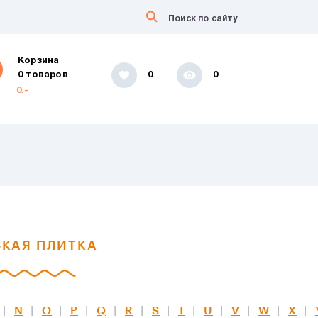
Корзина
0 товаров
0
0
0.-
КАЯ ПЛИТКА
N
O
P
Q
R
S
T
U
V
W
X