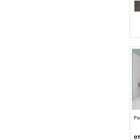
Plaza
Polcolorit
Gres de breda
Exagres
Gayafores
Colorker
Mijares
El molino
Keros
Ibero
Alaplana
Serenissima Cir
Il cavallino
Pa
Italgraniti Group
Mainzu
от