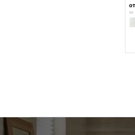
от
Brennero
за
Marca Corona
La Fabbrica
Gardenia Orchidea
Stn Ceramica
Cicogres
Azulev
Cifre
Atlas Concorde Italy
Vives
Epoca Ceramiche
Undefasa
Porcelanite Dos
Unica
Ceramika Alta