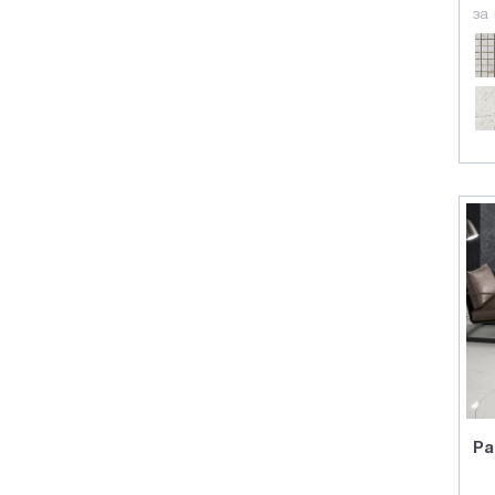
за
Halcon
Fanal
Stn
Novogres
Benadresa
Click Ceramica
Porcelanicos HDC
Ragno
Saloni
Sanchis
Ecoceramic
Rocersa Cermaica
Cerpa Ceramica
Pa
Aparici Ceramica
Decocer Ceramica