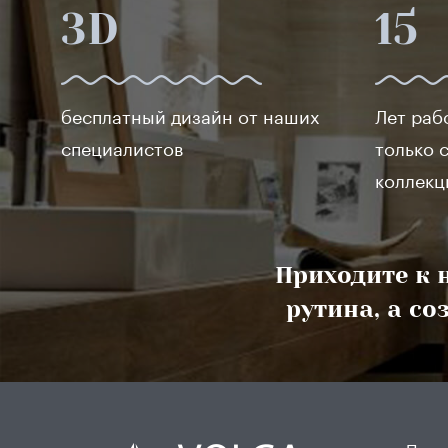
3D
15
Ariostea
Azuvi
Rondine
ABK
бесплатный дизайн от наших
Лет раб
Mirage
специалистов
только 
Rex
коллекц
Versace
Cevica
Wow
Приходите к н
Arcana
рутина, а с
Cristacer
Italon
Imola Ceramica
Decovita
Azulindus & Marti