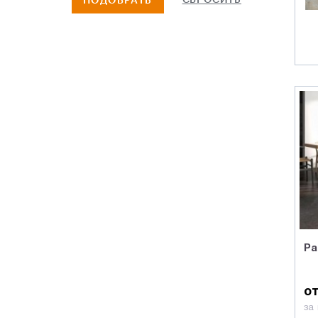
СБРОСИТЬ
ПОДОБРАТЬ
Ceramiche ragno
Baldocer
Grespania
Fabresa
Dual gres
Emigres
Realistik
Ceracasa ceramica
Codicer
Ceramica gomez
Domino
Realonda
Pa
Zirconio
Settecento
от
за
Geotiles